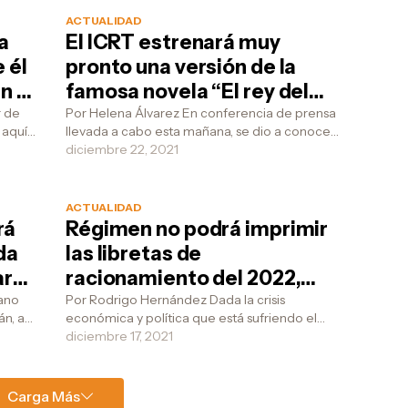
que diga lo contrario va
ACTUALIDAD
fusilado
a
El ICRT estrenará muy
 él
pronto una versión de la
n la
famosa novela “El rey del
ganado” y Gerardo
r de
Por Helena Álvarez En conferencia de prensa
 aquí
llevada a cabo esta mañana, se dio a conocer
Hernández será el
istas
que el ICRT estrenará dentro de muy poco
diciembre 22, 2021
protagonista
una nuev...
ACTUALIDAD
rá
Régimen no podrá imprimir
da
las libretas de
ar
racionamiento del 2022,
o
pero dice Machado Ventura
ano
Por Rodrigo Hernández Dada la crisis
án, a
económica y política que está sufriendo el
que ahora anotarán los
ero
régimen cubano desde el año 1990, agravada
diciembre 17, 2021
mandados en las “piedras
nuevamente desd...
de abastecimiento"
Carga Más