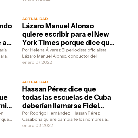
carteles para mostrar todo su ...
ACTUALIDAD
ando
Lázaro Manuel Alonso
quiere escribir para el New
 a
York Times porque dice que
n la
los medios oficialistas no
aría
Por Helena Álvarez El periodista oficialista
ara
Lázaro Manuel Alonso, conductor del
a no
saben hacer periodismo y
atua
programa comunista " La palabra precisa " ,
enero 07, 2022
que quiere ganarse un
di...
Pulitzer porque él sí es un
ACTUALIDAD
periodista serio
Hassan Pérez dice que
que
todas las escuelas de Cuba
ami
deberían llamarse Fidel
Castro porque el
en
Por Rodrigo Hernández Hassan Pérez
orque
Casabona quiere cambiarle los nombres a
cito
comandante era la persona
cha
todas las escuelas de Cuba, y ponerles Fidel
enero 03, 2022
más querida del país y el
Castro, porque ...