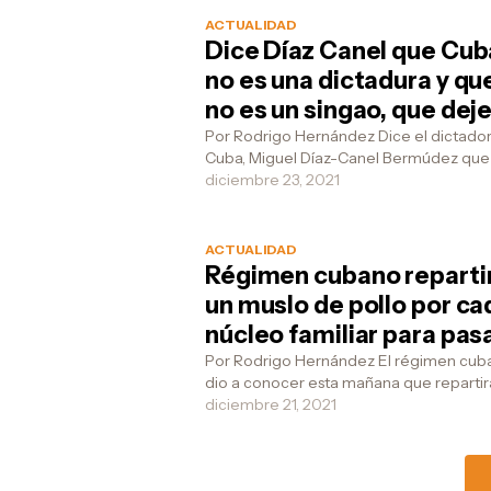
ACTUALIDAD
Dice Díaz Canel que Cub
no es una dictadura y que
no es un singao, que deje
falta de respeto, por
Por Rodrigo Hernández Dice el dictado
Cuba, Miguel Díaz-Canel Bermúdez que
favorcito
no hay dictadura porque en Cuba los tur
diciembre 23, 2021
pueden ven...
ACTUALIDAD
Régimen cubano reparti
un muslo de pollo por ca
núcleo familiar para pas
fin de año por todo lo alt
Por Rodrigo Hernández El régimen cub
dio a conocer esta mañana que repartir
través de la libreta de racionamiento p
diciembre 21, 2021
libre de co...