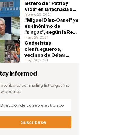
letrero de "Patria y
Vida" en la fachada de
su casa y debajo
febrero 28, 2021
"Miguel Díaz-Canel" ya
escribe: "Si tienen, un
es sinónimo de
marfilito por favor"
"singao", según la Real
Academia Española
mayo 29, 2021
Cederistas
cienfuegueros,
vecinos de César
Prieto, aplauden la
mayo 26, 2021
fuga del pelotero y
tay Informed
festejan en la barriada
de Junco Sur, donde el
atleta vivía
bscribe to our mailing list to get the
w updates.