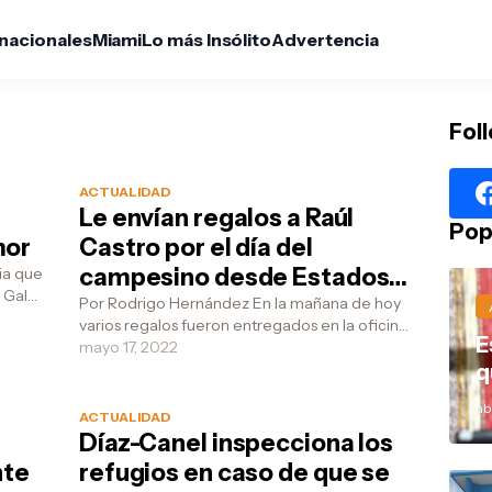
rnacionales
Miami
Lo más Insólito
Advertencia
Fol
ACTUALIDAD
Le envían regalos a Raúl
Pop
mor
Castro por el día del
campesino desde Estados
 Gala
Unidos
Por Rodrigo Hernández En la mañana de hoy
varios regalos fueron entregados en la oficina
E
del dictador Raúl Castro en el edificio del
mayo 17, 2022
Consejo...
q
abr
ACTUALIDAD
Díaz-Canel inspecciona los
nte
refugios en caso de que se