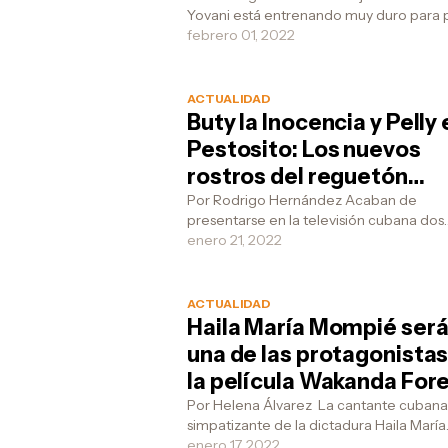
Yovani está entrenando muy duro para
vengan a invadirnos los
ingresar en las tropas antimotines y esta
febrero 01, 2022
estadounidenses"
preparado para...
ACTUALIDAD
Buty la Inocencia y Pelly 
Pestosito: Los nuevos
rostros del reguetón
cubano
Por Rodrigo Hernández Acaban de
presentarse en la televisión cubana dos
nuevos exponentes del reguetón cuban
enero 21, 2022
Buty la Inocencia y Pelly el ...
ACTUALIDAD
Haila María Mompié ser
una de las protagonistas
la película Wakanda For
Por Helena Álvarez La cantante cubana
simpatizante de la dictadura Haila María
Mompié ha sido contractada para
enero 17, 2022