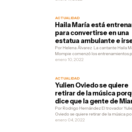
protagonizar la segunda ...
ACTUALIDAD
Haila María está entren
para convertirse en una
estatua ambulante e irse
la Habana Vieja a posar e
Por Helena Álvarez La cantante Haila M
Mompie comenzó los entrenamientos p
calle porque la música y
posar en la Habana Vieja como una est
enero 10, 2022
le da la cuenta
ambulante por...
ACTUALIDAD
Yulien Oviedo se quiere
retirar de la música por
dice que la gente de Mi
son unos envidiosos y
Por Rodrigo Hernández El trovador Yuli
Oviedo se quiere retirar de la música p
quiere abrirse un pueste
dice que la gente de Miami le tiene mu
enero 04, 2022
de frituritas de malanga
envidia y...