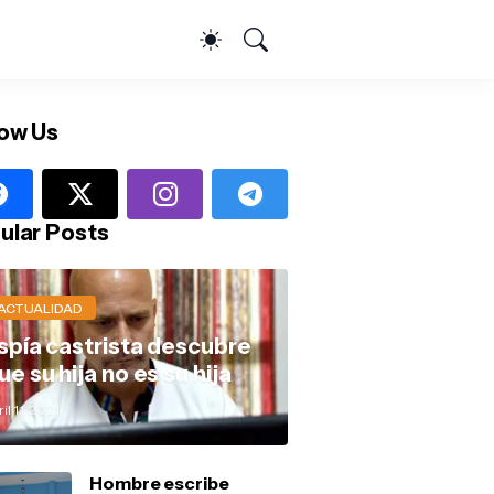
low Us
ular Posts
ACTUALIDAD
spía castrista descubre
ue su hija no es su hija
il 11, 2021
Hombre escribe