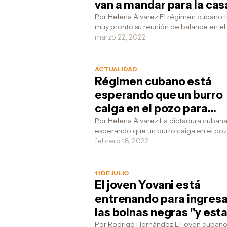
van a mandar para la cas
plan piyama en el próxi
Por Helena Álvarez El régimen cubano 
muy pronto su reunión de balance en e
mes de abril
de abril, como cada año desde que lle
marzo 22, 2022
al poder, ...
ACTUALIDAD
Régimen cubano está
esperando que un burro
caiga en el pozo para
resolver la crisis econó
Por Helena Álvarez La dictadura cubana
esperando que un burro caiga en el po
que hay en el país
para de esa forma resolver la grave situ
febrero 18, 2022
económica...
11 DE JULIO
El joven Yovani está
entrenando para ingresa
las boinas negras "y esta
preparado para cuando
Por Rodrigo Hernández El joven cuban