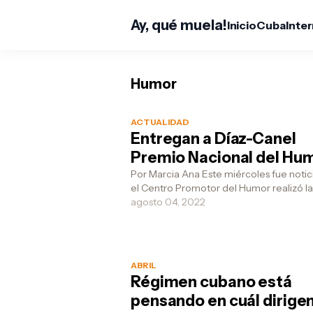
Ay, qué muela!
Inicio
Cuba
Inte
Humor
ACTUALIDAD
Entregan a Díaz-Canel
Premio Nacional del Hu
Por Marcia Ana Este miércoles fue noticia que
el Centro Promotor del Humor realizó la
de entrega de sus premios anuales,
agosto 04, 2022
adelantand...
ABRIL
Régimen cubano está
pensando en cuál dirige