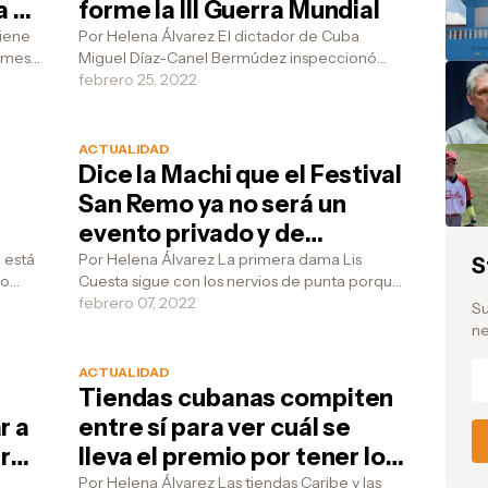
a en
forme la III Guerra Mundial
mo
tiene
Por Helena Álvarez El dictador de Cuba
l mes
Miguel Díaz-Canel Bermúdez inspeccionó
garon
esta mañana los túneles subterráneos y los
febrero 25, 2022
refugios de la Hab...
ACTUALIDAD
Dice la Machi que el Festival
San Remo ya no será un
evento privado y de
mica
glamour, ahora será como
 está
Por Helena Álvarez La primera dama Lis
S
zo
Cuesta sigue con los nervios de punta porque
una fiesta de los CDR
ación
las figuras famosas del Festival Internacional
febrero 07, 2022
Su
de San R...
ne
ACTUALIDAD
Tiendas cubanas compiten
r a
entre sí para ver cuál se
r
lleva el premio por tener los
estantes más vacíos
o
Por Helena Álvarez Las tiendas Caribe y las