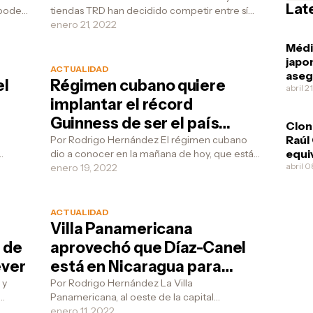
Lat
 poder
tiendas TRD han decidido competir entre sí
r
para ver cual se lleva el premio por tener los
enero 21, 2022
estant...
Méd
japo
ACTUALIDAD
aseg
el
Régimen cubano quiere
Díaz
abril 2
implantar el récord
esqu
Guinness de ser el país
Clon
donde los niños toman
Raúl
Por Rodrigo Hernández El régimen cubano
equi
dio a conocer en la mañana de hoy, que está
menos leche en el mundo
pone
abril 
o:
interesado en implantar el récord Guinness
enero 19, 2022
ofre
de ser “el ...
él m
ACTUALIDAD
á
Villa Panamericana
 de
aprovechó que Díaz-Canel
ever
está en Nicaragua para
pintar dos carteles en
 y
Por Rodrigo Hernández La Villa
Panamericana, al oeste de la capital
apoyo al presi
habanera, amaneció hoy con dos hermosos
enero 11, 2022