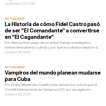
la mañana la a...
noviembre 03, 2021
ACTUALIDAD
La Historia de cómo Fidel Castro pasó
de ser "El Comandante" a convertirse
en "El Cagandante"
Por Marcia Ana Luego de un arduo trabajo investigativo
hemos descubierto cuándo y por qué los cubanos dejaron de
llamar al dictado Fide...
octubre 26, 2021
ACTUALIDAD
Vampiros del mundo planean mudarse
para Cuba
Por Charly Menéndez Castillo Este viernes fue noticia que el
Comité Internacional de Vampiros (IVC, por sus siglas en
inglés), con sede en...
octubre 22, 2021