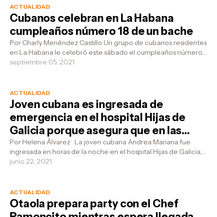
ACTUALIDAD
Cubanos celebran en La Habana
cumpleaños número 18 de un bache
Por Charly Menéndez Castillo Un grupo de cubanos residentes
en La Habana le celebró este sábado el cumpleaños número
18 a uno de los bache m...
septiembre 05, 2021
ACTUALIDAD
Joven cubana es ingresada de
emergencia en el hospital Hijas de
Galicia porque asegura que en las
noches se convierte en un chiguagua
Por Helena Álvarez La joven cubana Andrea Mariana fue
ingresada en horas de la noche en el hospital Hijas de Galicia,
luego de que le ca...
junio 22, 2021
ACTUALIDAD
Otaola prepara party con el Chef
Ramoncito mientras espera llegada