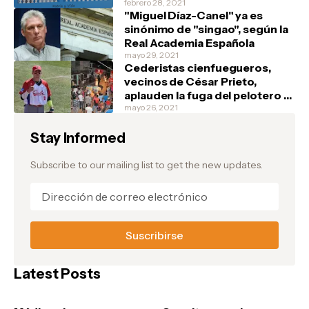
tienen, un marfilito por favor"
febrero 28, 2021
"Miguel Díaz-Canel" ya es
sinónimo de "singao", según la
Real Academia Española
mayo 29, 2021
Cederistas cienfuegueros,
vecinos de César Prieto,
aplauden la fuga del pelotero y
festejan en la barriada de Junco
mayo 26, 2021
Sur, donde el atleta vivía
Stay Informed
Subscribe to our mailing list to get the new updates.
Latest Posts