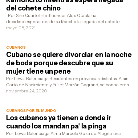
del cohete chino
Por Siro Cuartel El influencer Alex Otaola ha
decidido esperar desde su Rancho la llegada del cohete
chino, que según los últimos cálculos...
mayo 08, 2021
CUBANOS
Cubano se quiere divorciar en la noche
de boda porque descubre que su
mujer tiene un pene
Por Lewis Balenciaga Residentes en provincias distintas, Alain
Corto de Nacimiento y Yuliet Morrón Gagrand, se conocieron
en abril de este a...
noviembre 24, 2020
CUBANOS POR EL MUNDO
Los cubanos ya tienen a donde ir
cuando los mandan pa' la pinga
Por Lewis Balenciaga Alma Marcela Goza de Alegría, una