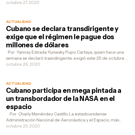
asociadas al entretenimiento y la...
octubre 27, 2020
ACTUALIDAD
Cubano se declara transdirigente y
exige que el régimen le pague dos
millones de dólares
Por Yannay Estrada Yuniesky Pupo Cartaya, quien hace una
semana se declaró trasndirigente, exigió este 25 de octubre a
través de su cuent...
octubre 26, 2020
ACTUALIDAD
Cubano participa en mega pintada a
un transbordador de la NASA en el
espacio
Por Charly Menéndez Castillo La estadounidense
Administración Nacional de Aeronáutica y el Espacio, más
conocida como NASA (por sus sig...
octubre 23, 2020