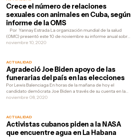
Crece el número de relaciones
sexuales con animales en Cuba, según
informe de la OMS
Por Yannay Estrada La organización mundial de la salud
(OMC) presentó este 10 de noviembre su informe anual sobre
educación sexual y se...
noviembre 10, 2020
ACTUALIDAD
Agradeció Joe Biden apoyo de las
funerarias del país en las elecciones
Por Lewis Balenciaga En horas de la mañana de hoy el
candidato demócrata Joe Biden a través de su cuenta en la
red social Twitter, agradec...
noviembre 08, 2020
ACTUALIDAD
Activistas cubanos piden a la NASA
que encuentre agua en La Habana