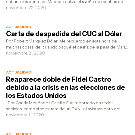
cubana residente en Madrid, realizó el sueño de muchos de
sus coterráneos al inaugur...
noviembre 22, 2020
ACTUALIDAD
Carta de despedida del CUC al Dólar
Por Robert Marquez Dólar: Me recuerdo en esta hora de
muchas cosas, de cuando pagué el desríz de la pasa de María
Antonia, de cuando me pro...
noviembre 21, 2020
ACTUALIDAD
Reaparece doble de Fidel Castro
debido a la crisis en las elecciones de
los Estados Unidos
Por Charly Menéndez Castillo Fue reportado en redes
sociales, como si se tratara de un OVNI, el avistamiento del
doble de Fidel Castro h...
noviembre 11, 2020
ACTUALIDAD