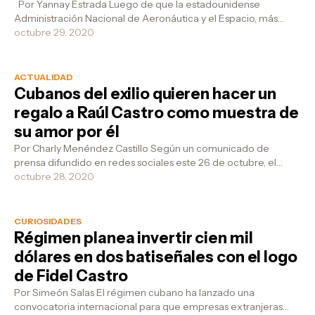
Por Yannay Estrada Luego de que la estadounidense
Administración Nacional de Aeronáutica y el Espacio, más
conocida como NASA (por sus s...
octubre 29, 2020
ACTUALIDAD
Cubanos del exilio quieren hacer un
regalo a Raúl Castro como muestra de
su amor por él
Por Charly Menéndez Castillo Según un comunicado de
prensa difundido en redes sociales este 26 de octubre, el
Partido del Ciudadano (PDC), d...
octubre 28, 2020
CURIOSIDADES
Régimen planea invertir cien mil
dólares en dos batiseñales con el logo
de Fidel Castro
Por Simeón Salas El régimen cubano ha lanzado una
convocatoria internacional para que empresas extranjeras