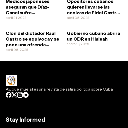
Médicos japoneses
Opositores cubanos
aseguran que Díaz-
quieren llevarse las
Canel sufre
cenizas de Fidel Castro
esquizofrenia
abril 21, 2025
no vaya a ser que los
abril 08, 2025
revolucionarios quieran
clonarlo
Clon del dictador Raúl
Gobierno cubano abrirá
Castro se equivoca y se
un CDR en Hialeah
pone una ofrenda
enero 16, 2025
funeral a él mismo
abril 08, 2025
Ay, qué muela! es una revista de sátira política sobre Cuba
Stay Informed