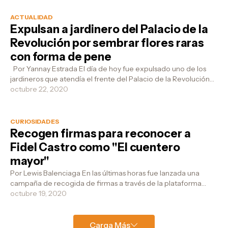
ACTUALIDAD
Expulsan a jardinero del Palacio de la
Revolución por sembrar flores raras
con forma de pene
Por Yannay Estrada El día de hoy fue expulsado uno de los
jardineros que atendía el frente del Palacio de la Revolución
después de una v...
octubre 22, 2020
CURIOSIDADES
Recogen firmas para reconocer a
Fidel Castro como "El cuentero
mayor"
Por Lewis Balenciaga En las últimas horas fue lanzada una
campaña de recogida de firmas a través de la plataforma
Change.org en la que sol...
octubre 19, 2020
Carga Más