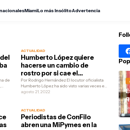
rnacionales
Miami
Lo más Insólito
Advertencia
Fol
ACTUALIDAD
 del
Humberto López quiere
Pop
aba
hacerse un cambio de
rostro por si cae el
comunismo
Por Rodrigo Hernández El locutor oficialista
,
Humberto López ha sido visto varias veces en
E
la Clínica Internacional Cira García y todo ind...
agosto 21, 2022
q
abr
ACTUALIDAD
ce
Periodistas de ConFilo
las
abren una MiPymes en la