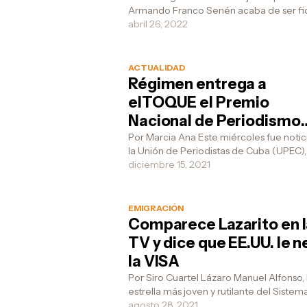
Armando Franco Senén acaba de ser fichado
por la revista de sátira política cubana A
abril 26, 2022
muela!...
ACTUALIDAD
Régimen entrega a
elTOQUE el Premio
Nacional de Periodismo
Digital Comandante en 
Por Marcia Ana Este miércoles fue noticia que
la Unión de Periodistas de Cuba (UPEC),
"por su trabajo a favor de
organización que agrupa a los periodist
diciembre 15, 2021
revolución"
castris...
EMIGRACIÓN
Comparece Lazarito en 
TV y dice que EE.UU. le 
la VISA
Por Siro Cuartel Lázaro Manuel Alfonso, 
estrella más joven y rutilante del Sistem
Informativo de la Televisión Cubana, y q
agosto 28, 2021