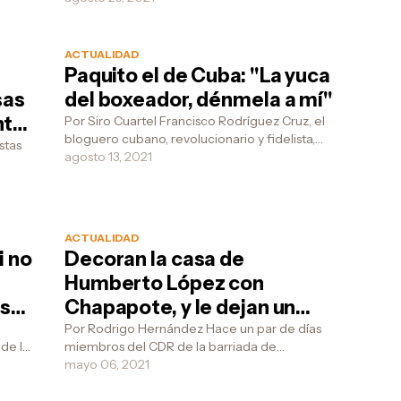
periodistas cuba...
ACTUALIDAD
Paquito el de Cuba: "La yuca
sas
del boxeador, dénmela a mí"
ntre
Por Siro Cuartel Francisco Rodríguez Cruz, el
bloguero cubano, revolucionario y fidelista,
stas
amante de las recarguitas del extranjero, le
agosto 13, 2021
escr...
l
ACTUALIDAD
i no
Decoran la casa de
Humberto López con
esar
Chapapote, y le dejan un
mensaje por el día de las
Por Rodrigo Hernández Hace un par de días
de la
miembros del CDR de la barriada de
madres
 hay
Humberto López, en Colon, Matanzas,
mayo 06, 2021
decidieron dejarle un regal...