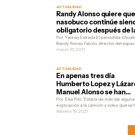
ACTUALIDAD
Randy Alonso quiere que
nasobuco continúe sien
obligatorio después de l
pandemia
Por Yannay Estrada El periodista oficialista
Randy Alonso Falcón, director del espac
radiotelevisivo Mesa Redonda, en esta ú
marzo 31, 2021
emisi...
ACTUALIDAD
En apenas tres día
Humberto Lopez y Lázar
Manuel Alonso se han
vuelto fanáticos de Yotu
Por Elsa Pito "Estaría de más dar alguna
explicación a la canción y video que se 
viralizado en las redes sociales, interpr
febrero 19, 2021
p...