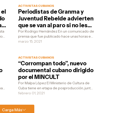
ACTIVISTAS CUBANOS
 el
Periodistas de Granma y
do
Juventud Rebelde advierten
a
que se van al paro si no les
pagan los mismos salarios
Por Rodrigo Hernández En un comunicado de
io
prensa que fue publicado hace unas horas en
que a los periodistas
ltima
la página oficial de Facebook del Sindicato
marzo 15, 2021
independientes
de Periodi...
ACTIVISTAS CUBANOS
“Corrompan todo”, nuevo
o
documental cubano dirigido
por el MINCULT
el
Por Malpa López El Ministerio de Cultura de
ha
Cuba tiene en etapa de posproducción, junto
etado
al ICRT, ICAIC, Telesur, FARvisión y Mundo
febrero 01, 2021
Latino, u...
Carga Más