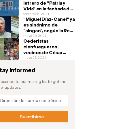
letrero de "Patria y
Vida" en la fachada de
su casa y debajo
febrero 28, 2021
"Miguel Díaz-Canel" ya
escribe: "Si tienen, un
es sinónimo de
marfilito por favor"
"singao", según la Real
Academia Española
mayo 29, 2021
Cederistas
cienfuegueros,
vecinos de César
Prieto, aplauden la
mayo 26, 2021
fuga del pelotero y
tay Informed
festejan en la barriada
de Junco Sur, donde el
atleta vivía
bscribe to our mailing list to get the
w updates.