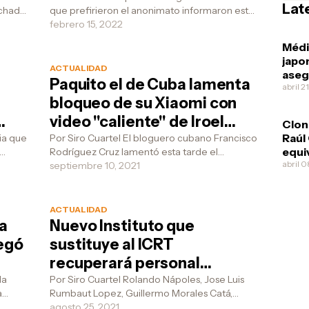
Lat
que prefirieron el anonimato informaron este
el nuevo código de familias
y, qué
martes a la redacción de Ay, qué muela! que
febrero 15, 2022
en l...
Méd
japo
ACTUALIDAD
aseg
Paquito el de Cuba lamenta
Díaz
abril 2
bloqueo de su Xiaomi con
esqu
video "caliente" de Iroel
Clon
Jefe
Sánchez
Raúl
Por Siro Cuartel El bloguero cubano Francisco
equi
Rodríguez Cruz lamentó esta tarde el
 la
pone
abril 
as
bloqueo de su celular Xiaomi, pues dijo tener
septiembre 10, 2021
ofre
allí las pr...
él m
ACTUALIDAD
la
Nuevo Instituto que
negó
sustituye al ICRT
recuperará personal
antiguo
la
Por Siro Cuartel Rolando Nápoles, Jose Luis
a
Rumbaut Lopez, Guillermo Morales Catá,
uien
Deisy Ballmajó y varios otros compañeros
agosto 25, 2021