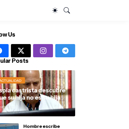
low Us
ular Posts
ACTUALIDAD
spía castrista descubre
ue su hija no es su hija
il 11, 2021
Hombre escribe