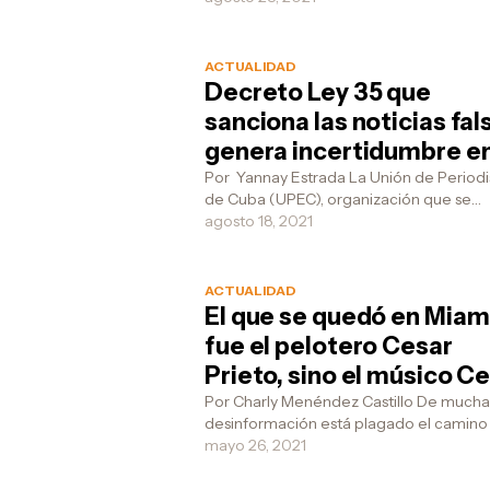
asegura q...
ACTUALIDAD
Decreto Ley 35 que
sanciona las noticias fal
genera incertidumbre e
periodistas del régimen
Por Yannay Estrada La Unión de Periodi
de Cuba (UPEC), organización que se
encarga de aglutinar a los periodistas de
agosto 18, 2021
régimen, a petici...
ACTUALIDAD
El que se quedó en Miam
fue el pelotero Cesar
Prieto, sino el músico C
Pedroso, Pupy
Por Charly Menéndez Castillo De mucha
desinformación está plagado el camino 
construcción del socialismo, por eso no
mayo 26, 2021
que ir por a...