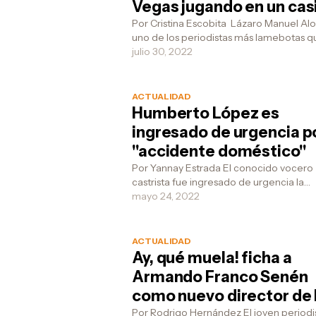
Vegas jugando en un cas
y tomándose un Bloody
Por Cristina Escobita Lázaro Manuel Alo
uno de los periodistas más lamebotas q
Merry
tiene la televisión cubana, dijo ayer en s
julio 30, 2022
Facebook...
ACTUALIDAD
Humberto López es
ingresado de urgencia p
"accidente doméstico"
Por Yannay Estrada El conocido vocero
castrista fue ingresado de urgencia la
madrugada de este martes, luego de q
mayo 24, 2022
llegara al Hospital ...
ACTUALIDAD
Ay, qué muela! ficha a
Armando Franco Senén
como nuevo director de 
revista
Por Rodrigo Hernández El joven periodi