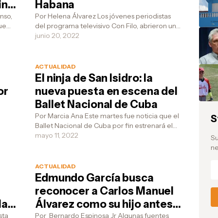
ino
Habana
nso,
Por Helena Álvarez Los jóvenes periodistas
ue
del programa televisivo Con Filo, abrieron una
u
MiPymes en La Habana para brindar su aporte
junio 20, 2022
a la ...
ACTUALIDAD
El ninja de San Isidro: la
or
nueva puesta en escena del
Ballet Nacional de Cuba
Por Marcia Ana Este martes fue noticia que el
S
Ballet Nacional de Cuba por fin estrenará el
ue
próximo viernes El ninja de San Isidro, una p...
mayo 11, 2022
Su
ne
ACTUALIDAD
Edmundo García busca
reconocer a Carlos Manuel
la
Álvarez como su hijo antes
de que el régimen apruebe
sta
Por Bernardo Espinosa Jr Algunas fuentes