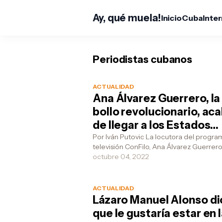
Ay, qué muela!
Inicio
Cuba
Inte
Periodistas cubanos
ACTUALIDAD
Ana Álvarez Guerrero, la
bollo revolucionario, ac
de llegar a los Estados
Unidos
Por Iván Putovic La locutora del programa de
televisión ConFilo, Ana Álvarez Guerrero
quien se hiciera famosa por esas
octubre 04, 2022
declaraciones fuer...
ACTUALIDAD
Lázaro Manuel Alonso di
que le gustaría estar en 