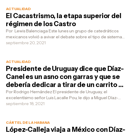
ACTUALIDAD
El Cacastrismo, la etapa superior del
régimen de los Castro
Por Lewis Balenciaga Este lunes un grupo de catedráticos
mexicanos volvió a avivar el debate sobre el tipo de sistema
que hay en Cuba, y ...
septiembre 20, 2021
ACTUALIDAD
Presidente de Uruguay dice que Díaz-
Canel es un asno con garras y que se
debería dedicar a tirar de un carrito de
helado
Por Rodrigo Hernández El presidente de Uruguay, el
excelentísimo señor Luis Lacalle Pou, le dijo a Miguel Díaz-
Canel que era bochornoso tene...
septiembre 18, 2021
CÁRTEL DE LA HABANA
López-Calleja viaja a México con Díaz-