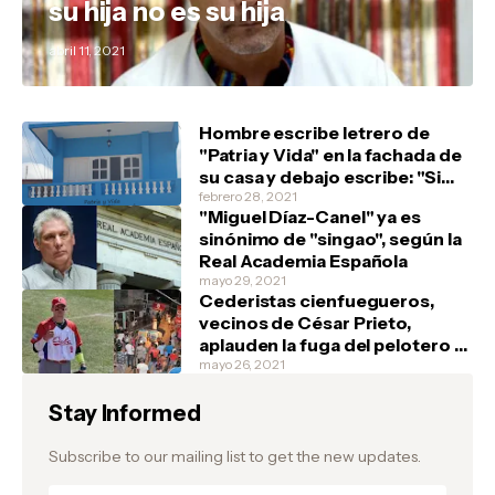
su hija no es su hija
abril 11, 2021
Hombre escribe letrero de
"Patria y Vida" en la fachada de
su casa y debajo escribe: "Si
tienen, un marfilito por favor"
febrero 28, 2021
"Miguel Díaz-Canel" ya es
sinónimo de "singao", según la
Real Academia Española
mayo 29, 2021
Cederistas cienfuegueros,
vecinos de César Prieto,
aplauden la fuga del pelotero y
festejan en la barriada de Junco
mayo 26, 2021
Sur, donde el atleta vivía
Stay Informed
Subscribe to our mailing list to get the new updates.