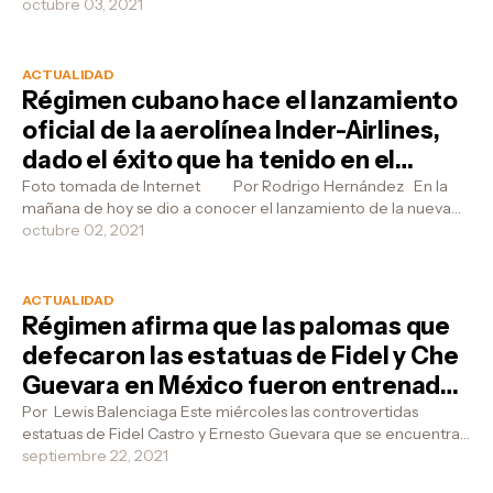
otorga la Asociación Inter...
octubre 03, 2021
ACTUALIDAD
Régimen cubano hace el lanzamiento
oficial de la aerolínea Inder-Airlines,
dado el éxito que ha tenido en el
traslado de peloteros a tierras de
Foto tomada de Internet Por Rodrigo Hernández En la
mañana de hoy se dio a conocer el lanzamiento de la nueva
libertad
aerolínea cubana In...
octubre 02, 2021
ACTUALIDAD
Régimen afirma que las palomas que
defecaron las estatuas de Fidel y Che
Guevara en México fueron entrenadas
por la CIA
Por Lewis Balenciaga Este miércoles las controvertidas
estatuas de Fidel Castro y Ernesto Guevara que se encuentran
en Ciudad de México ubi...
septiembre 22, 2021