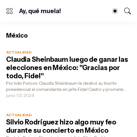
Ay, qué muela!
México
ACTUALIDAD
Claudia Sheinbaum luego de ganar las
elecciones en México: "Gracias por
todo, Fidel"
Por Iván Putovic Claudía Sheinbaum le dedicó su triunfo
presidencial al comandante en jefe Fidel Castro y promete
que convertirá a México en...
junio 03, 2024
ACTUALIDAD
Silvio Rodríguez hizo algo muy feo
durante su concierto en México