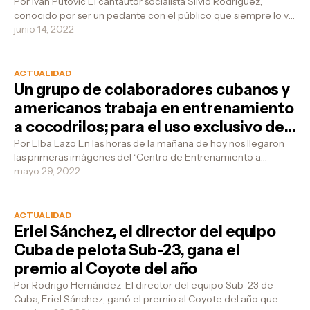
Por Iván Putovic El cantautor socialista Silvio Rodríguez,
conocido por ser un pedante con el público que siempre lo va
a ver a sus conciert...
junio 14, 2022
ACTUALIDAD
Un grupo de colaboradores cubanos y
americanos trabaja en entrenamiento
a cocodrilos; para el uso exclusivo de
cubanos en el Rio Bravo
Por Elba Lazo En las horas de la mañana de hoy nos llegaron
las primeras imágenes del “Centro de Entrenamiento a
Cocodrilos”, ubicado en e...
mayo 29, 2022
ACTUALIDAD
Eriel Sánchez, el director del equipo
Cuba de pelota Sub-23, gana el
premio al Coyote del año
Por Rodrigo Hernández El director del equipo Sub-23 de
Cuba, Eriel Sánchez, ganó el premio al Coyote del año que