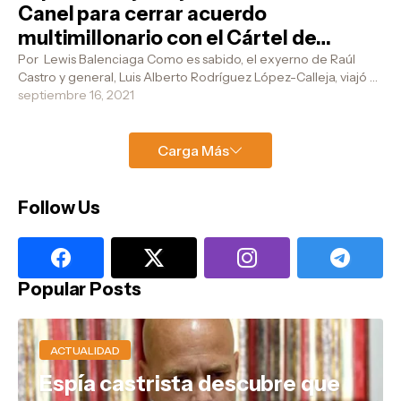
Canel para cerrar acuerdo
multimillonario con el Cártel de
Sinaloa
Por Lewis Balenciaga Como es sabido, el exyerno de Raúl
Castro y general, Luis Alberto Rodríguez López-Calleja, viajó a
México como parte d...
septiembre 16, 2021
Carga Más
Follow Us
Popular Posts
ACTUALIDAD
Espía castrista descubre que