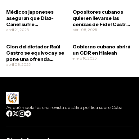
Médicos japoneses
Opositores cubanos
aseguran que Díaz-
quieren llevarse las
Canel sufre
cenizas de Fidel Castro
esquizofrenia
abril 21, 2025
no vaya a ser que los
abril 08, 2025
revolucionarios quieran
clonarlo
Clon del dictador Raúl
Gobierno cubano abrirá
Castro se equivoca y se
un CDR en Hialeah
pone una ofrenda
enero 16, 2025
funeral a él mismo
abril 08, 2025
Ay, qué muela! es una revista de sátira política sobre Cuba