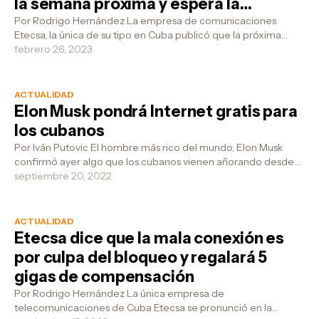
la semana próxima y espera la
comprensión de sus clientes
Por Rodrigo Hernández La empresa de comunicaciones
Etecsa, la única de su tipo en Cuba publicó que la próxima
semana habrá más afectacione...
febrero 26, 2023
ACTUALIDAD
Elon Musk pondrá Internet gratis para
los cubanos
Por Iván Putovic El hombre más rico del mundo, Elon Musk
confirmó ayer algo que los cubanos vienen añorando desde
hace varios años y ahor...
septiembre 20, 2022
ACTUALIDAD
Etecsa dice que la mala conexión es
por culpa del bloqueo y regalará 5
gigas de compensación
Por Rodrigo Hernández La única empresa de
telecomunicaciones de Cuba Etecsa se pronunció en la