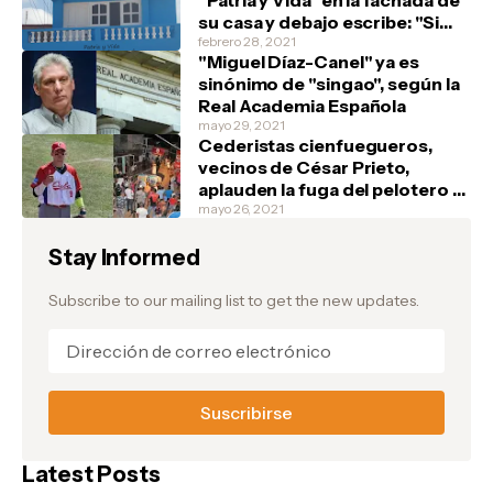
"Patria y Vida" en la fachada de
su casa y debajo escribe: "Si
tienen, un marfilito por favor"
febrero 28, 2021
"Miguel Díaz-Canel" ya es
sinónimo de "singao", según la
Real Academia Española
mayo 29, 2021
Cederistas cienfuegueros,
vecinos de César Prieto,
aplauden la fuga del pelotero y
festejan en la barriada de Junco
mayo 26, 2021
Sur, donde el atleta vivía
Stay Informed
Subscribe to our mailing list to get the new updates.
Latest Posts