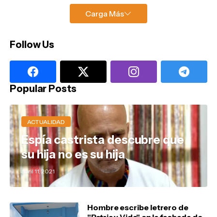
Carga Más
Follow Us
Popular Posts
ACTUALIDAD
Espía castrista descubre que
su hija no es su hija
abril 11, 2021
Hombre escribe letrero de