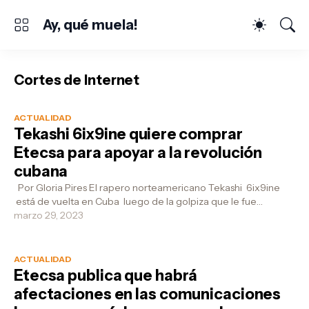
Ay, qué muela!
Cortes de Internet
ACTUALIDAD
Tekashi 6ix9ine quiere comprar
Etecsa para apoyar a la revolución
cubana
Por Gloria Pires El rapero norteamericano Tekashi 6ix9ine
está de vuelta en Cuba luego de la golpiza que le fue
proporcionada en una d...
marzo 29, 2023
ACTUALIDAD
Etecsa publica que habrá
afectaciones en las comunicaciones