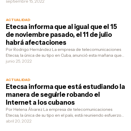
mañana de hoy por la cantidad de quejas qu...
septiembre 15, 2022
ACTUALIDAD
Etecsa informa que al igual que el 15
de noviembre pasado, el 11 de julio
habrá afectaciones
Por Rodrigo Hernández La empresa de telecomunicaciones
Etecsa, la única de su tipo en Cuba, anunció esta mañana que
el próximo 11 de julio...
junio 25, 2022
ACTUALIDAD
Etecsa informa que está estudiando la
manera de seguirle robando el
Internet a los cubanos
Por Helena Álvarez La empresa de telecomunicaciones
Etecsa, la única de su tipo en el país, está reuniendo esfuerzos
para seguirle haciendo ...
abril 20, 2022