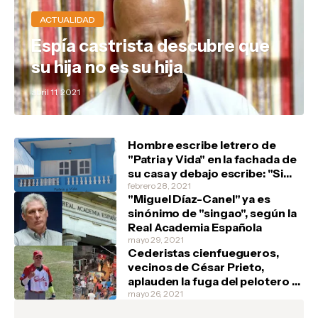
ACTUALIDAD
Espía castrista descubre que
su hija no es su hija
abril 11, 2021
Hombre escribe letrero de
"Patria y Vida" en la fachada de
su casa y debajo escribe: "Si
tienen, un marfilito por favor"
febrero 28, 2021
"Miguel Díaz-Canel" ya es
sinónimo de "singao", según la
Real Academia Española
mayo 29, 2021
Cederistas cienfuegueros,
vecinos de César Prieto,
aplauden la fuga del pelotero y
festejan en la barriada de Junco
mayo 26, 2021
Sur, donde el atleta vivía