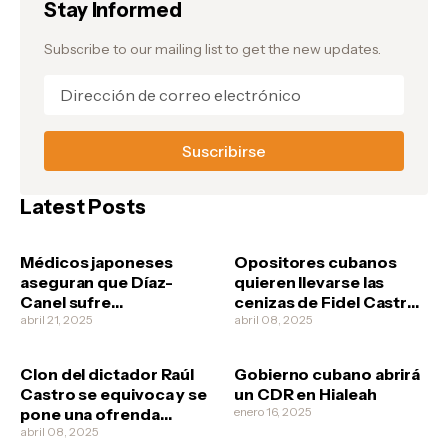
Stay Informed
Subscribe to our mailing list to get the new updates.
Latest Posts
Médicos japoneses
Opositores cubanos
aseguran que Díaz-
quieren llevarse las
Canel sufre
cenizas de Fidel Castro
esquizofrenia
abril 21, 2025
no vaya a ser que los
abril 08, 2025
revolucionarios quieran
clonarlo
Clon del dictador Raúl
Gobierno cubano abrirá
Castro se equivoca y se
un CDR en Hialeah
pone una ofrenda
enero 16, 2025
funeral a él mismo
abril 08, 2025