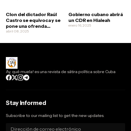
revolucionarios quieran
clonarlo
Clon del dictador Raúl
Gobierno cubano abrirá
Castro se equivoca y se
un CDR en Hialeah
pone una ofrenda
enero 16, 2025
funeral a él mismo
abril 08, 2025
Ay, qué muela! es una revista de sátira política sobre Cuba
Stay Informed
Subscribe to our mailing list to get the new updates.