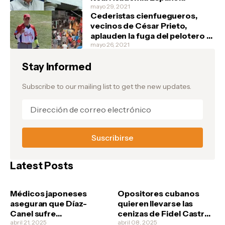
mayo 29, 2021
Cederistas cienfuegueros,
vecinos de César Prieto,
aplauden la fuga del pelotero y
festejan en la barriada de Junco
mayo 26, 2021
Sur, donde el atleta vivía
Stay Informed
Subscribe to our mailing list to get the new updates.
Latest Posts
Médicos japoneses
Opositores cubanos
aseguran que Díaz-
quieren llevarse las
Canel sufre
cenizas de Fidel Castro
esquizofrenia
abril 21, 2025
no vaya a ser que los
abril 08, 2025