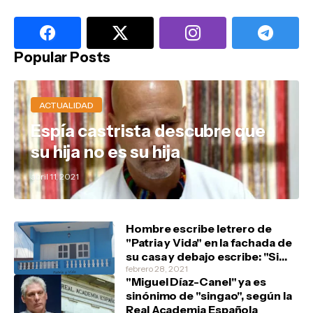
Popular Posts
ACTUALIDAD
Espía castrista descubre que
su hija no es su hija
abril 11, 2021
Hombre escribe letrero de
"Patria y Vida" en la fachada de
su casa y debajo escribe: "Si
tienen, un marfilito por favor"
febrero 28, 2021
"Miguel Díaz-Canel" ya es
sinónimo de "singao", según la
Real Academia Española