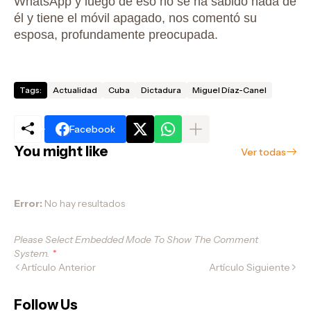
WhatsApp y luego de eso no se ha sabido nada de
él y tiene el móvil apagado, nos comentó su
esposa, profundamente preocupada.
Tags:
Actualidad
Cuba
Dictadura
Miguel Díaz-Canel
Facebook
You might like
Ver todas
Error:
No hay resultados
Please Select Embedded Mode To Show The Comment
System.
*
Artículo Anterior
Artículo Siguiente
Follow Us