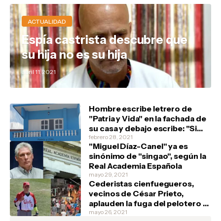
ACTUALIDAD
Espía castrista descubre que
su hija no es su hija
abril 11, 2021
Hombre escribe letrero de
"Patria y Vida" en la fachada de
su casa y debajo escribe: "Si
tienen, un marfilito por favor"
febrero 28, 2021
"Miguel Díaz-Canel" ya es
sinónimo de "singao", según la
Real Academia Española
mayo 29, 2021
Cederistas cienfuegueros,
vecinos de César Prieto,
aplauden la fuga del pelotero y
festejan en la barriada de Junco
mayo 26, 2021