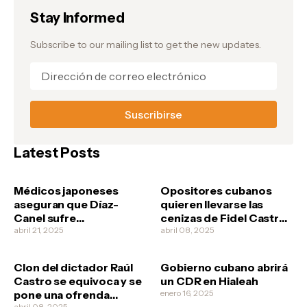
Sur, donde el atleta vivía
Stay Informed
Subscribe to our mailing list to get the new updates.
Latest Posts
Médicos japoneses
Opositores cubanos
aseguran que Díaz-
quieren llevarse las
Canel sufre
cenizas de Fidel Castro
esquizofrenia
abril 21, 2025
no vaya a ser que los
abril 08, 2025
revolucionarios quieran
clonarlo
Clon del dictador Raúl
Gobierno cubano abrirá
Castro se equivoca y se
un CDR en Hialeah
pone una ofrenda
enero 16, 2025
abril 08, 2025