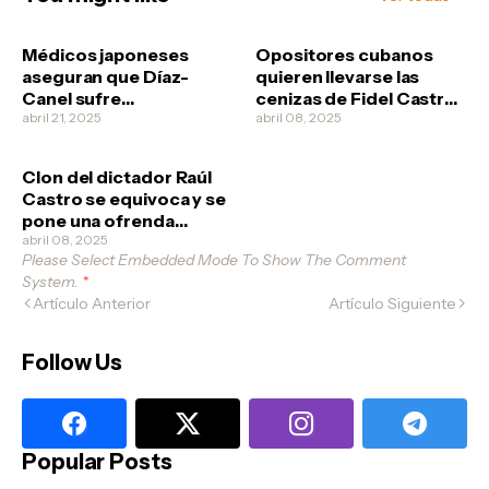
Médicos japoneses
Opositores cubanos
aseguran que Díaz-
quieren llevarse las
Canel sufre
cenizas de Fidel Castro
esquizofrenia
abril 21, 2025
no vaya a ser que los
abril 08, 2025
revolucionarios quieran
clonarlo
Clon del dictador Raúl
Castro se equivoca y se
pone una ofrenda
funeral a él mismo
abril 08, 2025
Please Select Embedded Mode To Show The Comment
System.
*
Artículo Anterior
Artículo Siguiente
Follow Us
Popular Posts