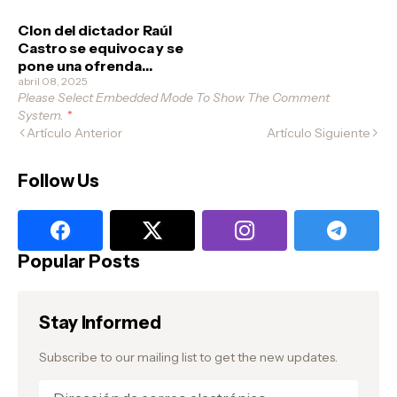
revolucionarios quieran
clonarlo
Clon del dictador Raúl
Castro se equivoca y se
pone una ofrenda
funeral a él mismo
abril 08, 2025
Please Select Embedded Mode To Show The Comment
System.
*
Artículo Anterior
Artículo Siguiente
Follow Us
Popular Posts
Stay Informed
Subscribe to our mailing list to get the new updates.