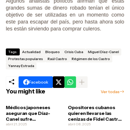
Algunos analistas políticos afirman que estas
grandes sumas de dinero robado tenían el único
objetivo de ser utilizadas en un momento como
este para escapar del país, pero hasta ahora solo
les están sirviendo para comprar culeros.
Tags:
Actualidad
Bloqueo
Crisis Cuba
Miguel Díaz-Canel
Protestas populares
Raúl Castro
Régimen de los Castro
Yannay Estrada
Facebook
You might like
Ver todas
Médicos japoneses
Opositores cubanos
aseguran que Díaz-
quieren llevarse las
Canel sufre
cenizas de Fidel Castro
esquizofrenia
abril 21, 2025
no vaya a ser que los
abril 08, 2025