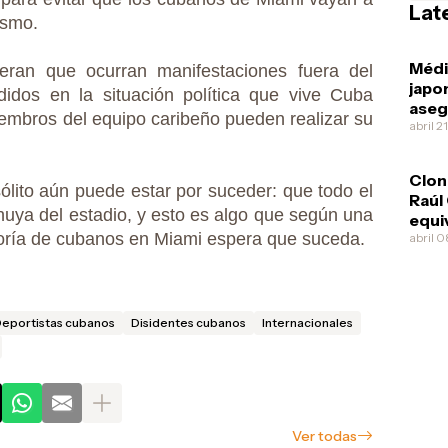
Lat
ismo.
Méd
eran que ocurran manifestaciones fuera del
japo
didos en la situación política que vive Cuba
aseg
embros del equipo caribeño pueden realizar su
Díaz
abril 2
esqu
Clon
lito aún puede estar por suceder: que todo el
Raúl
huya del estadio, y esto es algo que según una
equi
yoría de cubanos en Miami espera que suceda.
pone
abril 
ofre
él m
eportistas cubanos
Disidentes cubanos
Internacionales
Ver todas