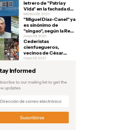
letrero de "Patria y
Vida" en la fachada de
su casa y debajo
febrero 28, 2021
"Miguel Díaz-Canel" ya
escribe: "Si tienen, un
es sinónimo de
marfilito por favor"
"singao", según la Real
Academia Española
mayo 29, 2021
Cederistas
cienfuegueros,
vecinos de César
Prieto, aplauden la
mayo 26, 2021
fuga del pelotero y
tay Informed
festejan en la barriada
de Junco Sur, donde el
atleta vivía
bscribe to our mailing list to get the
w updates.