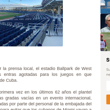
S
 la prensa local, el estadio Ballpark de West
Su
s entras agotadas para los juegos en que
ne
 de Cuba.
primera vez en los últimos 62 años el plantel
s gradas vacías en un evento internacional,
das por parte del personal de la embajada del
 para evitar que los cubanos de Miami vayan a