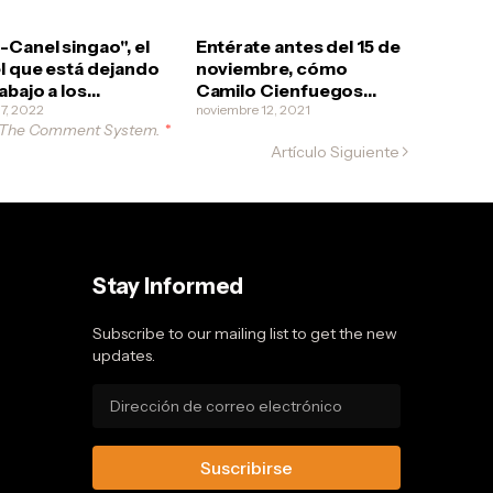
-Canel singao", el
Entérate antes del 15 de
l que está dejando
noviembre, cómo
rabajo a los
Camilo Cienfuegos
iteros cubanos
17, 2022
ayudó a tumbar el muro
noviembre 12, 2021
 The Comment System.
*
de Berlín
Artículo Siguiente
Stay Informed
Subscribe to our mailing list to get the new
updates.