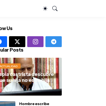
low Us
ular Posts
ACTUALIDAD
spía castrista descubre
ue su hija no es su hija
il 11, 2021
Hombre escribe