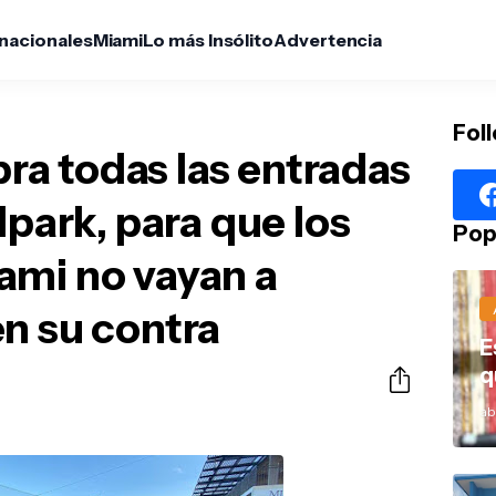
rnacionales
Miami
Lo más Insólito
Advertencia
Fol
a todas las entradas
lpark, para que los
Pop
ami no vayan a
n su contra
E
q
abr