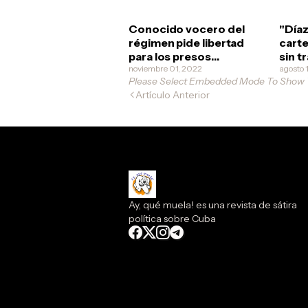
Conocido vocero del
"Díaz
régimen pide libertad
carte
para los presos
sin t
políticos, por amor
noviembre 01, 2022
graf
agosto 
Please Select Embedded Mode To Show
Artículo Anterior
Ay, qué muela! es una revista de sátira
política sobre Cuba