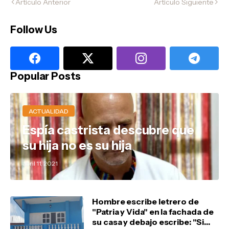
Artículo Anterior
Artículo Siguiente
Follow Us
Popular Posts
ACTUALIDAD
Espía castrista descubre que
su hija no es su hija
abril 11, 2021
Hombre escribe letrero de
"Patria y Vida" en la fachada de
su casa y debajo escribe: "Si