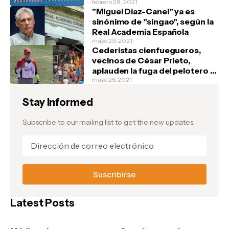
tienen, un marfilito por favor"
febrero 28, 2021
"Miguel Díaz-Canel" ya es
sinónimo de "singao", según la
Real Academia Española
mayo 29, 2021
Cederistas cienfuegueros,
vecinos de César Prieto,
aplauden la fuga del pelotero y
festejan en la barriada de Junco
mayo 26, 2021
Sur, donde el atleta vivía
Stay Informed
Subscribe to our mailing list to get the new updates.
Latest Posts