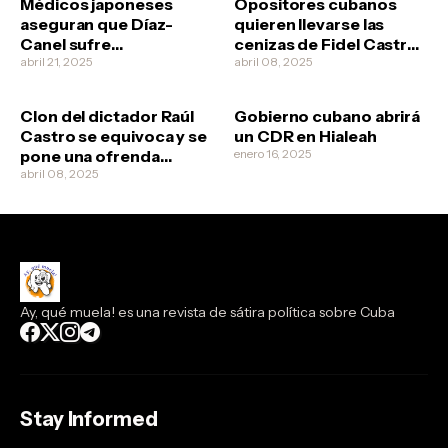
Médicos japoneses
Opositores cubanos
aseguran que Díaz-
quieren llevarse las
Canel sufre
cenizas de Fidel Castro
esquizofrenia
abril 21, 2025
no vaya a ser que los
abril 08, 2025
revolucionarios quieran
clonarlo
Clon del dictador Raúl
Gobierno cubano abrirá
Castro se equivoca y se
un CDR en Hialeah
pone una ofrenda
enero 16, 2025
funeral a él mismo
abril 08, 2025
Ay, qué muela! es una revista de sátira política sobre Cuba
Stay Informed