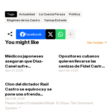
Tags:
Actualidad
Lis Cuesta Peraza
Política
Régimen de los Castro
Yannay Estrada
Facebook
You might like
Ver todas
Médicos japoneses
Opositores cubanos
aseguran que Díaz-
quieren llevarse las
Canel sufre
cenizas de Fidel Castro
esquizofrenia
abril 21, 2025
no vaya a ser que los
abril 08, 2025
revolucionarios quieran
clonarlo
Clon del dictador Raúl
Castro se equivoca y se
pone una ofrenda
funeral a él mismo
abril 08, 2025
Please Select Embedded Mode To Show The Comment
System.
*