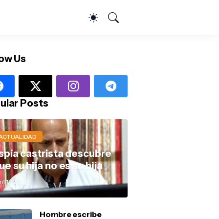
low Us
ular Posts
ACTUALIDAD
spía castrista descubre
ue su hija no es su hija
il 11, 2021
Hombre escribe