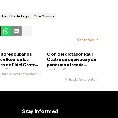
Lanchita de Regla
Yate Granma
Ver todas
itores cubanos
Clon del dictador Raúl
en llevarse las
Castro se equivoca y se
as de Fidel Castro
pone una ofrenda
ya a ser que los
8, 2025
funeral a él mismo
abril 08, 2025
 The Comment System.
*
ucionarios quieran
Artículo Siguiente
rlo
Stay Informed