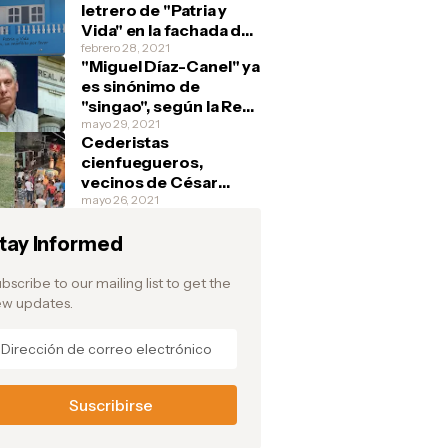
letrero de "Patria y
Vida" en la fachada de
su casa y debajo
febrero 28, 2021
"Miguel Díaz-Canel" ya
escribe: "Si tienen, un
es sinónimo de
marfilito por favor"
"singao", según la Real
Academia Española
mayo 29, 2021
Cederistas
cienfuegueros,
vecinos de César
Prieto, aplauden la
mayo 26, 2021
fuga del pelotero y
tay Informed
festejan en la barriada
de Junco Sur, donde el
atleta vivía
bscribe to our mailing list to get the
w updates.