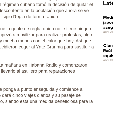
Lat
el régimen cubano tomó la decisión de quitar el
 descontento en la población que ahora se ve
nicipio Regla de forma rápida.
Méd
japo
aseg
e la gente de regla, quien no le tiene ningún
Díaz
abril 2
ezó a movilizar para realizar protestas, algo
esqu
 y mucho menos con el calor que hay. Así que
Clon
cidieron coger al Yate Granma para sustituir a
Raúl
equi
pone
abril 
 esta mañana en Habana Radio y comenzaron
ofre
él m
levarlo al astillero para reparaciones
e ponga a punto enseguida y comience a
e dará cinco viajes diarios y su pasaje se
, siendo esta una medida beneficiosa para la