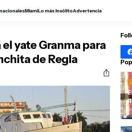
rnacionales
Miami
Lo más Insólito
Advertencia
Fol
 el yate Granma para
lanchita de Regla
Pop
E
q
abr