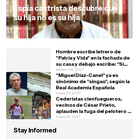
Espía castrista descubre que
su hija no es su hija
abril 11, 2021
Hombre escribe letrero de
"Patria y Vida" en la fachada de
su casa y debajo escribe: "Si
tienen, un marfilito por favor"
febrero 28, 2021
"Miguel Díaz-Canel" ya es
sinónimo de "singao", según la
Real Academia Española
mayo 29, 2021
Cederistas cienfuegueros,
vecinos de César Prieto,
aplauden la fuga del pelotero y
festejan en la barriada de Junco
mayo 26, 2021
Sur, donde el atleta vivía
Stay Informed