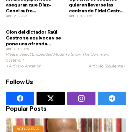
aseguran que Díaz-
quieren llevarse las
Canel sufre
cenizas de Fidel Castro
esquizofrenia
abril 21, 2025
no vaya a ser que los
abril 08, 2025
revolucionarios quieran
clonarlo
Clon del dictador Raúl
Castro se equivoca y se
pone una ofrenda
funeral a él mismo
abril 08, 2025
Please Select Embedded Mode To Show The Comment
System.
*
Artículo Anterior
Artículo Siguiente
Follow Us
Popular Posts
ACTUALIDAD