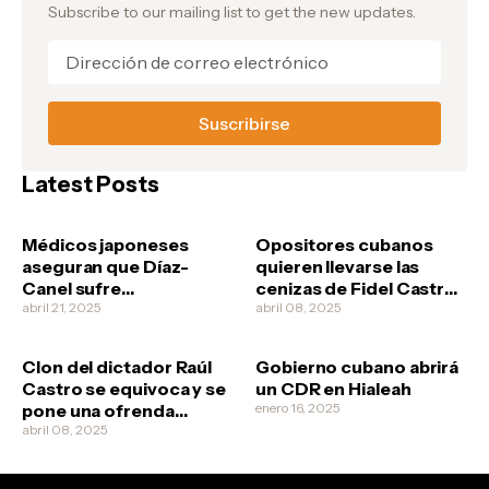
Subscribe to our mailing list to get the new updates.
Latest Posts
Médicos japoneses
Opositores cubanos
aseguran que Díaz-
quieren llevarse las
Canel sufre
cenizas de Fidel Castro
esquizofrenia
abril 21, 2025
no vaya a ser que los
abril 08, 2025
revolucionarios quieran
clonarlo
Clon del dictador Raúl
Gobierno cubano abrirá
Castro se equivoca y se
un CDR en Hialeah
pone una ofrenda
enero 16, 2025
funeral a él mismo
abril 08, 2025