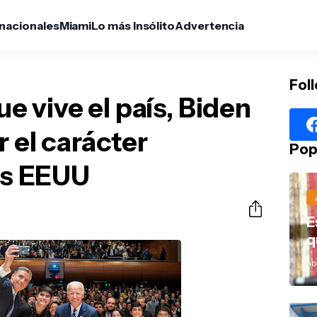
rnacionales
Miami
Lo más Insólito
Advertencia
Fol
ue vive el país, Biden
r el carácter
Pop
los EEUU
E
q
abr