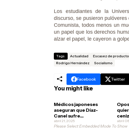
Los estudiantes de la Univer
discurso, se pusieron pulóveres 
Comunista, todos menos un muc
un papel que los derechos huma
alzar el papel, le cayeron a golp
Tags:
Actualidad
Escasez de producto
Rodrigo Hernández
Socialismo
Facebook
Twitter
You might like
Médicos japoneses
Opos
aseguran que Díaz-
quier
Canel sufre
ceniz
esquizofrenia
abril 21, 2025
no va
abril 0
Please Select Embedded Mode To Show
revol