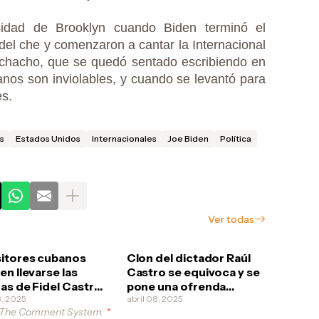
sidad de Brooklyn cuando Biden terminó el
del che y comenzaron a cantar la Internacional
hacho, que se quedó sentado escribiendo en
nos son inviolables, y cuando se levantó para
es.
s
Estados Unidos
Internacionales
Joe Biden
Política
Ver todas
itores cubanos
Clon del dictador Raúl
en llevarse las
Castro se equivoca y se
as de Fidel Castro
pone una ofrenda
ya a ser que los
8, 2025
funeral a él mismo
abril 08, 2025
 The Comment System.
*
ucionarios quieran