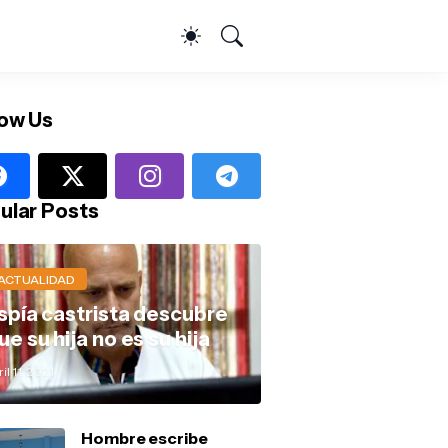
low Us
ular Posts
ACTUALIDAD
spía castrista descubre
ue su hija no es su hija
il 11, 2021
Hombre escribe