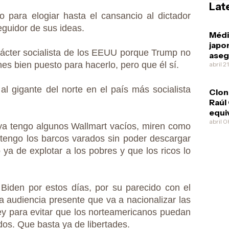
Lat
 para elogiar hasta el cansancio al dictador
eguidor de sus ideas.
Méd
japo
rácter socialista de los EEUU porque Trump no
aseg
nes bien puesto para hacerlo, pero que él sí.
Díaz
abril 2
esqu
al gigante del norte en el país más socialista
Clon
Raúl
equi
pone
abril 
ya tengo algunos Wallmart vacíos, miren como
ofre
y tengo los barcos varados sin poder descargar
él m
ya de explotar a los pobres y que los ricos lo
iden por estos días, por su parecido con el
la audiencia presente que va a nacionalizar las
ey para evitar que los norteamericanos puedan
ados. Que basta ya de libertades.