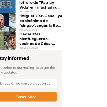
letrero de "Patria y
Vida" en la fachada de
su casa y debajo
febrero 28, 2021
"Miguel Díaz-Canel" ya
escribe: "Si tienen, un
es sinónimo de
marfilito por favor"
"singao", según la Real
Academia Española
mayo 29, 2021
Cederistas
cienfuegueros,
vecinos de César
Prieto, aplauden la
mayo 26, 2021
fuga del pelotero y
tay Informed
festejan en la barriada
de Junco Sur, donde el
atleta vivía
bscribe to our mailing list to get the
w updates.