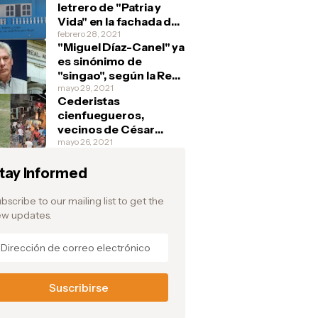
letrero de "Patria y
Vida" en la fachada de
su casa y debajo
febrero 28, 2021
"Miguel Díaz-Canel" ya
escribe: "Si tienen, un
es sinónimo de
marfilito por favor"
"singao", según la Real
Academia Española
mayo 29, 2021
Cederistas
cienfuegueros,
vecinos de César
Prieto, aplauden la
mayo 26, 2021
fuga del pelotero y
tay Informed
festejan en la barriada
de Junco Sur, donde el
atleta vivía
bscribe to our mailing list to get the
w updates.