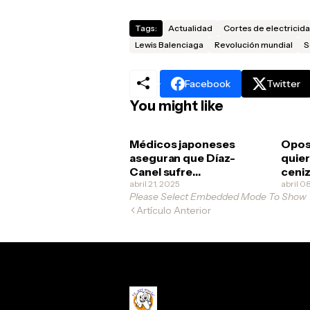
Tags:
Actualidad
Cortes de electricid
Lewis Balenciaga
Revolución mundial
S
Facebook
Twitter
You might like
Médicos japoneses
Opos
aseguran que Díaz-
quier
Canel sufre
ceniz
esquizofrenia
abril 21, 2025
no va
abril 0
Please Select Embedded Mode To Show
revol
Artículo Anterior
clona