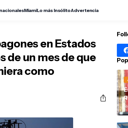
rnacionales
Miami
Lo más Insólito
Advertencia
Fol
pagones en Estados
s de un mes de que
Pop
miera como
E
q
abr