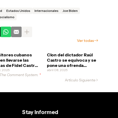
ad
Estados Unidos
Internacionales
Joe Biden
ocialismo
Ver todas
itores cubanos
Clon del dictador Raúl
en llevarse las
Castro se equivoca y se
as de Fidel Castro
pone una ofrenda
ya a ser que los
8, 2025
funeral a él mismo
abril 08, 2025
 The Comment System.
*
ucionarios quieran
Artículo Siguiente
rlo
Stay Informed