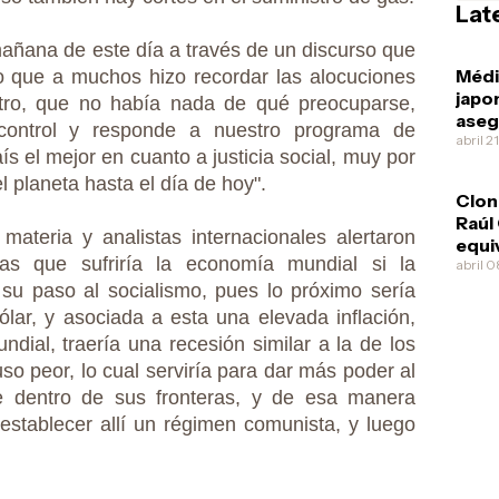
Lat
mañana de este día a través de un discurso que
Méd
 que a muchos hizo recordar las alocuciones
japo
astro, que no había nada de qué preocuparse,
aseg
 control y responde a nuestro programa de
Díaz
abril 2
ís el mejor en cuanto a justicia social, muy por
esqu
 planeta hasta el día de hoy".
Clon
Raúl
materia y analistas internacionales alertaron
equi
as que sufriría la economía mundial si la
pone
abril 
ofre
 su paso al socialismo, pues lo próximo sería
él m
lar, y asociada a esta una elevada inflación,
undial, traería una recesión similar a la de los
uso peor, lo cual serviría para dar más poder al
e dentro de sus fronteras, y de esa manera
establecer allí un régimen comunista, y luego