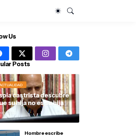
low Us
ular Posts
ACTUALIDAD
spía castrista descubre
ue su hija no es su hija
il 11, 2021
Hombre escribe